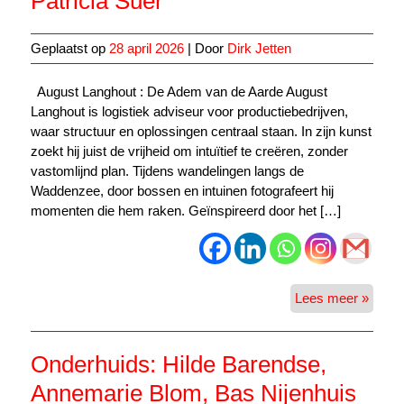
Patricia Suer
Geplaatst op
28 april 2026
| Door
Dirk Jetten
August Langhout : De Adem van de Aarde August
Langhout is logistiek adviseur voor productiebedrijven,
waar structuur en oplossingen centraal staan. In zijn kunst
zoekt hij juist de vrijheid om intuïtief te creëren, zonder
vastomlijnd plan. Tijdens wandelingen langs de
Waddenzee, door bossen en intuinen fotografeert hij
momenten die hem raken. Geïnspireerd door het […]
Augus
Lees meer »
Langh
Riann
Pijper,
Onderhuids: Hilde Barendse,
Patric
Annemarie Blom, Bas Nijenhuis
Suer