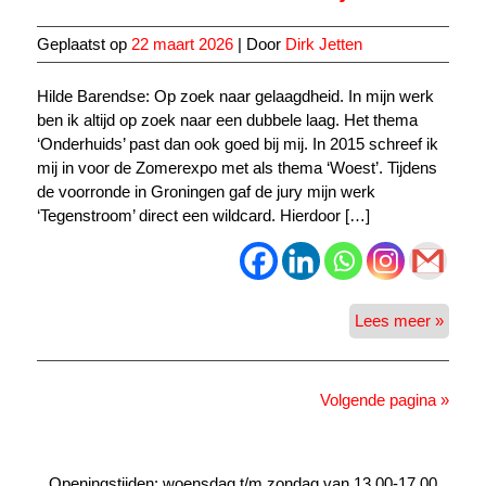
Geplaatst op
22 maart 2026
| Door
Dirk Jetten
Hilde Barendse: Op zoek naar gelaagdheid. In mijn werk
ben ik altijd op zoek naar een dubbele laag. Het thema
‘Onderhuids’ past dan ook goed bij mij. In 2015 schreef ik
mij in voor de Zomerexpo met als thema ‘Woest’. Tijdens
de voorronde in Groningen gaf de jury mijn werk
‘Tegenstroom’ direct een wildcard. Hierdoor […]
Onder
Lees meer »
Hilde
Baren
Annem
Volgende pagina »
Blom,
Bas
Nijenh
Openingstijden: woensdag t/m zondag van 13.00-17.00