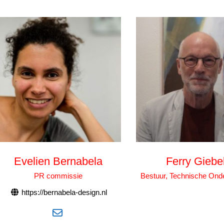
Evelien Bernabela
Ferry Giebe
PR commissie
Bestuur, Technische Ond
https://bernabela-design.nl