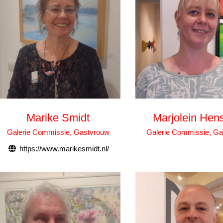
Marike Smidt
Marjolein Hen
Galerie Commissie, Gastvrouw
Galerie Commissie, G
https://www.marikesmidt.nl/