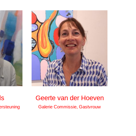
ls
Geerte van der Hoeven
ersteuning
Galerie Commissie, Gastvrouw