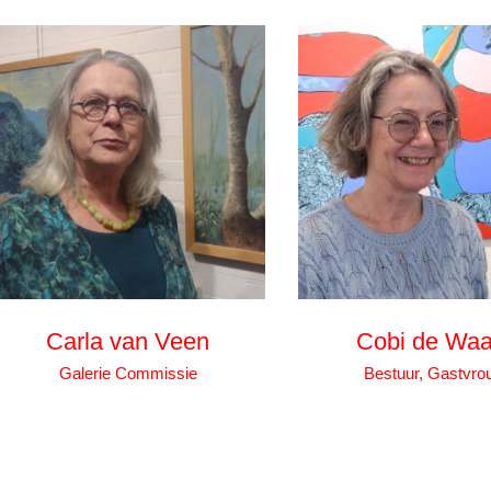
Carla van Veen
Cobi de Waa
Galerie Commissie
Bestuur, Gastvro