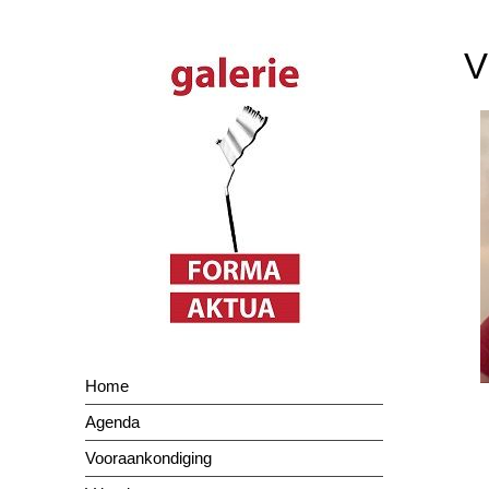
Spring
naar
V
inhoud
Home
Agenda
Vooraankondiging