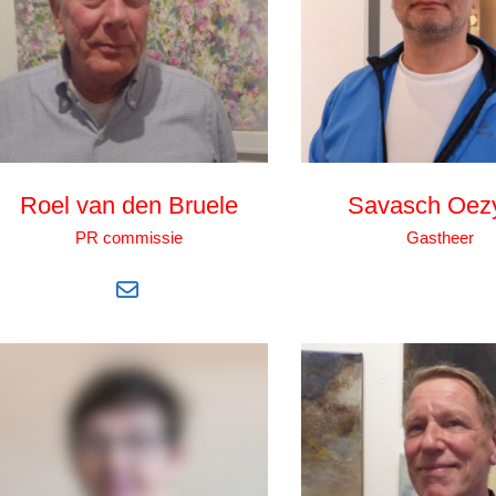
Roel van den Bruele
Savasch Oezy
PR commissie
Gastheer