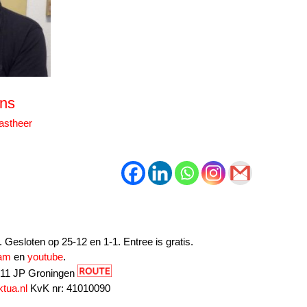
ns
astheer
Gesloten op 25-12 en 1-1. Entree is gratis.
ram
en
youtube
.
9711 JP Groningen
tua.nl
KvK nr: 41010090