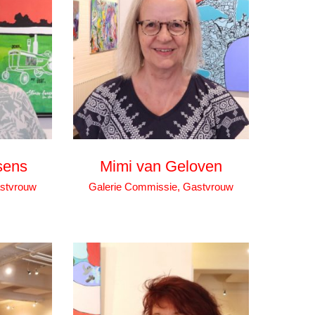
sens
Mimi van Geloven
astvrouw
Galerie Commissie, Gastvrouw