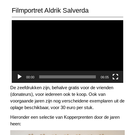
Filmportret Aldrik Salverda
V
i
d
e
o
s
p
e
l
00:00
06:05
e
De zeefdrukken zijn, behalve gratis voor de vrienden
r
(donateurs), voor iedereen ook te koop. Ook van
voorgaande jaren zijn nog verscheidene exemplaren uit de
oplage beschikbaar, voor 30 euro per stuk.
Hieronder een selectie van Kopperprenten door de jaren
heen: