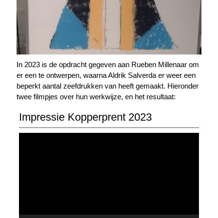
In 2023 is de opdracht gegeven aan Rueben Millenaar om
er een te ontwerpen, waarna Aldrik Salverda er weer een
beperkt aantal zeefdrukken van heeft gemaakt. Hieronder
twee filmpjes over hun werkwijze, en het resultaat:
Impressie Kopperprent 2023
V
i
d
e
o
s
p
e