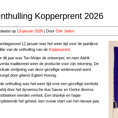
nthulling Kopperprent 2026
laatst op
13 januari 2026
| Door
Dirk Jetten
ndagavond 12 januari was het weer tijd voor de jaarlijkse
ditie van de onthulling van de
Kopperprent
.
r dit jaar was Ton Meijer de ontwerper, en nam Aldrik
verda traditioneel weer de productie voor zijn rekening. De
ikale omlijsting van deze gezellige winteravond werd
zorgd door gitarist Egbert Hoving.
de onthulling was het weer tijd voor een gezellige tombola
rbij door het dynamische duo Savas en Gerke diverse
stboeken werden verloot. Een drankje en hapje
pleteerde het geheel, een mooie start van het nieuwe jaar.