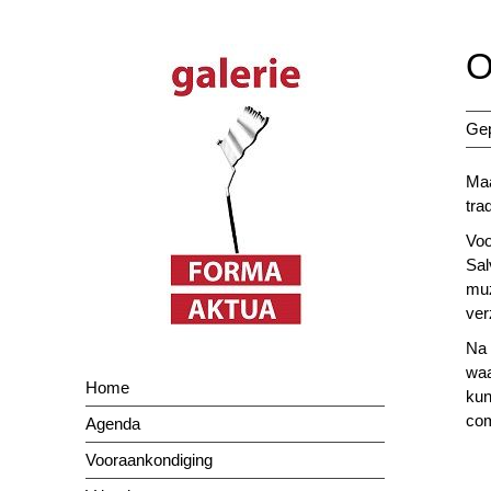
Spring
naar
O
inhoud
Gep
Maa
tra
Voo
Sal
muz
ver
Na 
waa
Home
kun
com
Agenda
Vooraankondiging