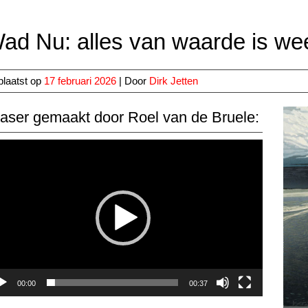
ad Nu: alles van waarde is we
laatst op
17 februari 2026
| Door
Dirk Jetten
aser gemaakt door Roel van de Bruele:
eospeler
00:00
00:37