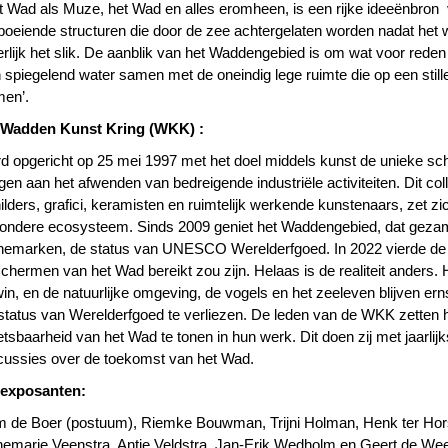
t Wad als Muze, het Wad en alles eromheen, is een rijke ideeënbron v
boeiende structuren die door de zee achtergelaten worden nadat het wa
terlijk het slik. De aanblik van het Waddengebied is om wat voor re
 spiegelend water samen met de oneindig lege ruimte die op een still
en’.
 Wadden Kunst Kring (WKK) :
d opgericht op 25 mei 1997 met het doel middels kunst de unieke sch
gen aan het afwenden van bedreigende industriële activiteiten. Dit co
ilders, grafici, keramisten en ruimtelijk werkende kunstenaars, zet zi
zondere ecosysteem. Sinds 2009 geniet het Waddengebied, dat gezam
emarken, de status van UNESCO Werelderfgoed. In 2022 vierde de W
chermen van het Wad bereikt zou zijn. Helaas is de realiteit anders. 
in, en de natuurlijke omgeving, de vogels en het zeeleven blijven er
status van Werelderfgoed te verliezen. De leden van de WKK zetten 
tsbaarheid van het Wad te tonen in hun werk. Dit doen zij met jaarli
cussies over de toekomst van het Wad.
 exposanten:
 de Boer (postuum), Riemke Bouwman, Trijni Holman, Henk ter Hors
emarie Veenstra, Antje Veldstra, Jan-Erik Wedholm en Geert de Wee