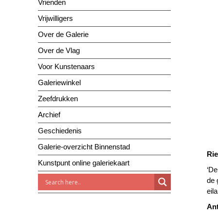
Vrienden
Vrijwilligers
Over de Galerie
Over de Vlag
Voor Kunstenaars
Galeriewinkel
Zeefdrukken
Archief
Geschiedenis
Galerie-overzicht Binnenstad
Ri
Kunstpunt online galeriekaart
‘De
de 
eil
Ant