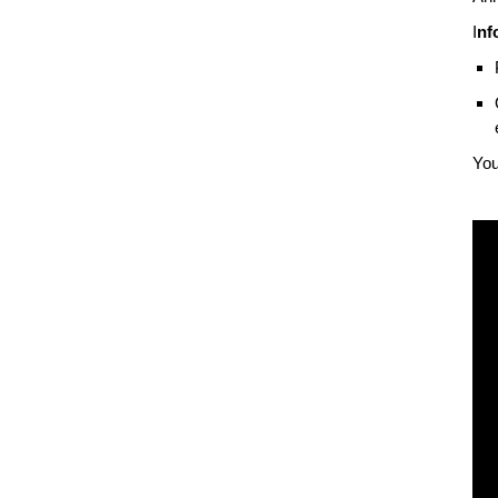
I
nf
You
Vid