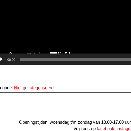
00:00
egorie:
Niet gecategoriseerd
Openingstijden: woensdag t/m zondag van 13.00-17.00 uur. 
Volg ons op
facebook
,
instag