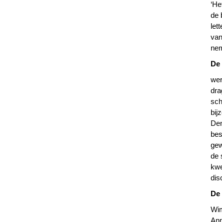
‘He
de 
let
van
nem
De
wer
dra
sch
bij
Den
bes
gew
de 
kwe
dis
De
Wim
Ann