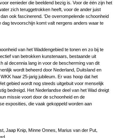
oor eenieder die beeldend bezig is. Voor de één zijn het
ter zich teruggetrokken heeft, voor de ander juist
den dan ook fascinerend. ‘De overrompelende schoonheid
e dag tevoorschijn komt valt nergens anders waar te
oonheid van het Waddengebied te tonen en zo bij te
llectief van betrokken kunstenaars, bestaande uit
ch al decennia lang in voor de bescherming van dit
enlijk wordt beheerd door Nederland, Duitsland en
KK haar 25-jarig jubileum. Er was hoop dat het
Het gebied wordt nog steeds uitgebuit voor menselijk
nstig bedreigd. Het Nederlandse deel van het Wad dreigt
hun missie voort door de schoonheid en de
jkse exposities, die vaak gekoppeld worden aan
t, Jaap Knip, Minne Onnes, Marius van der Put,
rd.