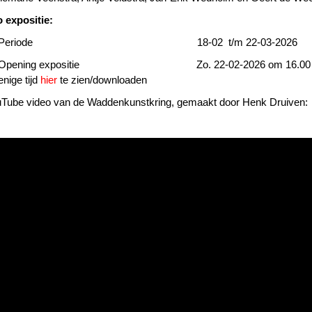
o expositie:
Periode 18-02 t/m 22-03-2026
Opening expositie Zo. 22-02-2026 om 16.00 uur door J
enige tijd
hier
te zien/downloaden
Tube video van de Waddenkunstkring, gemaakt door Henk Druiven:
eospeler